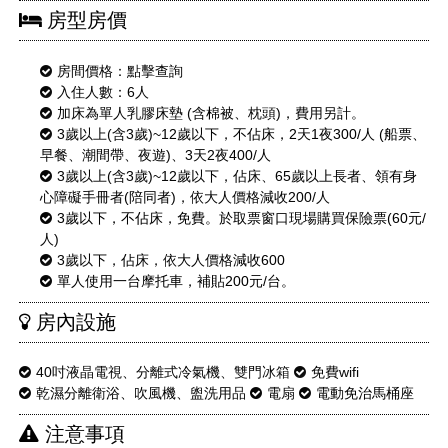
房型房價
房間價格：
點擊查詢
入住人數：6人
加床為單人乳膠床墊 (含棉被、枕頭)，費用另計。
3歲以上(含3歲)~12歲以下，不佔床，2天1夜300/人 (船票、
早餐、潮間帶、夜遊)、3天2夜400/人
3歲以上(含3歲)~12歲以下，佔床、65歲以上長者、領有身
心障礙手冊者(陪同者)，依大人價格減收200/人
3歲以下，不佔床，免費。於取票窗口現場購買保險票(60元/
人)
3歲以下，佔床，依大人價格減收600
單人使用一台摩托車，補貼200元/台。
房內設施
40吋液晶電視、分離式冷氣機、雙門冰箱
免費wifi
乾濕分離衛浴、吹風機、盥洗用品
電扇
電動免治馬桶座
注意事項