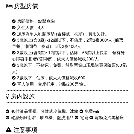
房型房價
房間價格：
點擊查詢
入住人數：4人
加床為單人乳膠床墊 (含棉被、枕頭)，費用另計。
3歲以上(含3歲)~12歲以下，不佔床，2天1夜300/人 (船票、
早餐、潮間帶、夜遊)、3天2夜400/人
3歲以上(含3歲)~12歲以下，佔床、65歲以上長者、領有身
心障礙手冊者(陪同者)，依大人價格減收200/人
3歲以下，不佔床，免費。於取票窗口現場購買保險票(60元/
人)
3歲以下，佔床，依大人價格減收600
單人使用一台摩托車，補貼200元/台。
房內設施
40吋液晶電視、分離式冷氣機、冰箱
免費wifi
乾濕分離衛浴、吹風機、盥洗用品
電扇
電動免治馬桶座
注意事項