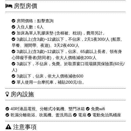
房型房價
房間價格：
點擊查詢
入住人數：6人
加床為單人乳膠床墊 (含棉被、枕頭)，費用另計。
3歲以上(含3歲)~12歲以下，不佔床，2天1夜300/人 (船票、
早餐、潮間帶、夜遊)、3天2夜400/人
3歲以上(含3歲)~12歲以下，佔床、65歲以上長者、領有身
心障礙手冊者(陪同者)，依大人價格減收200/人
3歲以下，不佔床，免費。於取票窗口現場購買保險票(60元/
人)
3歲以下，佔床，依大人價格減收600
單人使用一台摩托車，補貼200元/台。
房內設施
40吋液晶電視、分離式冷氣機、雙門冰箱
免費wifi
乾濕分離衛浴、吹風機、盥洗用品
電扇
電動免治馬桶座
注意事項